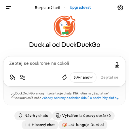
Upgradovat
Bezplatný tarif
⸱
Duck.ai od DuckDuckGo
5.4-nano
Zeptat se
DuckDuckGo anonymizuje tvoje chaty. Kliknutím na „Zeptat se“
odsouhlasíš naše
Zásady ochrany osobních údajů a podmínky služby
.
Návrhy chatu
Vytváření a úpravy obrázků
Hlasový chat
Jak funguje Duck.ai