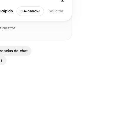
Rápido
5.4-nano
Solicitar
as nuestros
rencias de chat
es