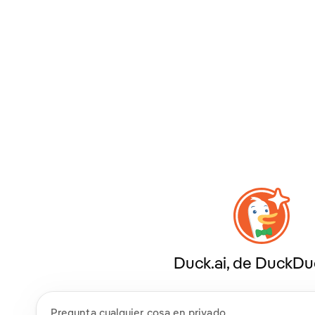
Duck.ai, de DuckD