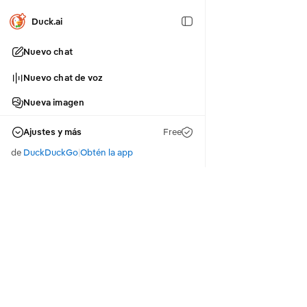
Duck.ai
Nuevo chat
Nuevo chat de voz
Nueva imagen
Ajustes y más
Free
|
Obtén la app
de
DuckDuckGo