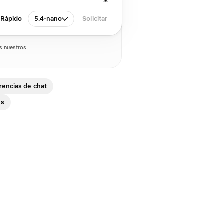
Rápido
5.4-nano
Solicitar
as nuestros
rencias de chat
es