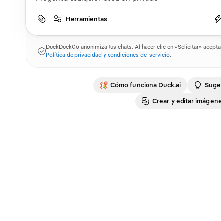
Herramientas
DuckDuckGo anonimiza tus chats. Al hacer clic en «Solicitar» acept
Política de privacidad y condiciones del servicio
.
Cómo funciona Duck.ai
Suge
Crear y editar imágen