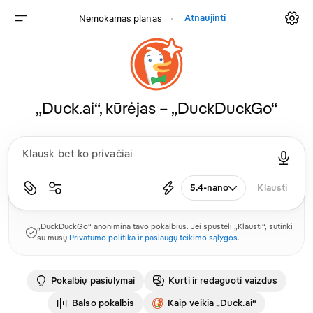
Atnaujinti
Nemokamas planas
⸱
„Duck.ai“, kūrėjas – „DuckDuckGo“
5.4-nano
Klausti
„DuckDuckGo“ anonimina tavo pokalbius. Jei spusteli „Klausti“, sutinki
su mūsų
Privatumo politika ir paslaugų teikimo sąlygos
.
Pokalbių pasiūlymai
Kurti ir redaguoti vaizdus
Balso pokalbis
Kaip veikia „Duck.ai“